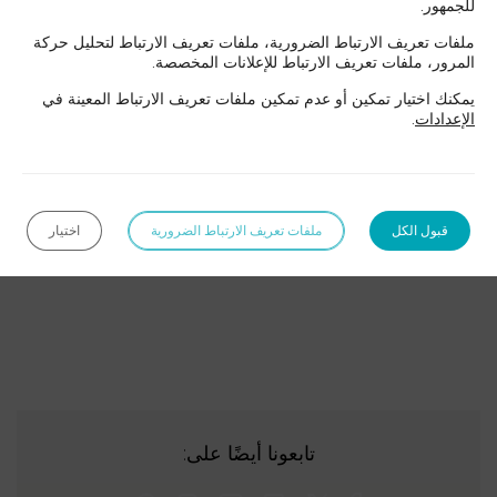
للجمهور.
الفكرية
القانون الجنائي
الملكية الفكرية والقانون الرقمي
والابتكار
ملفات تعريف الارتباط الضرورية، ملفات تعريف الارتباط لتحليل حركة
المرور، ملفات تعريف الارتباط للإعلانات المخصصة.
في دبي
الوراثة
حقوق الأعمال
حقوق العقود والتوزيع
يمكنك اختيار تمكين أو عدم تمكين ملفات تعريف الارتباط المعينة في
الإعدادات
.
البنوك
والمالية
حقوق خاصة
قانون الأسرة
قانون الرياضة
والإعسار
في دبي
قبول الكل
ملفات تعريف الارتباط الضرورية
اختيار
قانون العمل
محامون
متخصصون في
التقاضي وتسوية
المنازعات في دبي
|
CONTENTIEUX
ET
RÉSOLUTION
تابعونا أيضًا على: