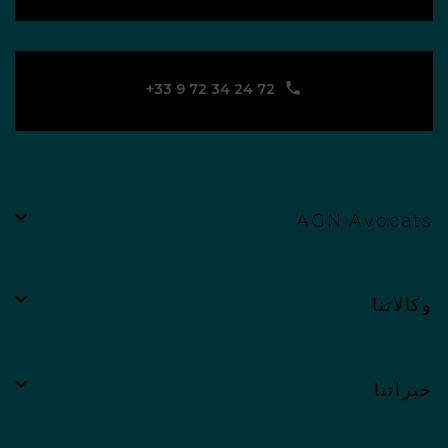
‪+33 9 72 34 24 72‬
AGN Avocats
وكالاتنا
خبراتنا