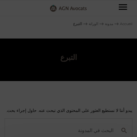
AGN
Avocats
Accueil
⟶
مدونة
⟶
الوراثة
⟶
التبرع
-
شركاء
AGN
القانونيون
التبرع
دبي
AGN
محامون
دبي
يبدو أننا لا نستطيع العثور على المحتوى الذي تبحث عنه. حاول إجراء بحث.
مجالاتنا
البحث
في
المدونة