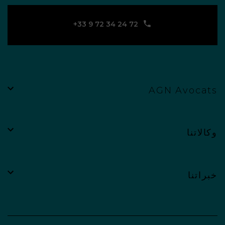
‪+33 9 72 34 24 72‬
AGN Avocats
وكالاتنا
خبراتنا