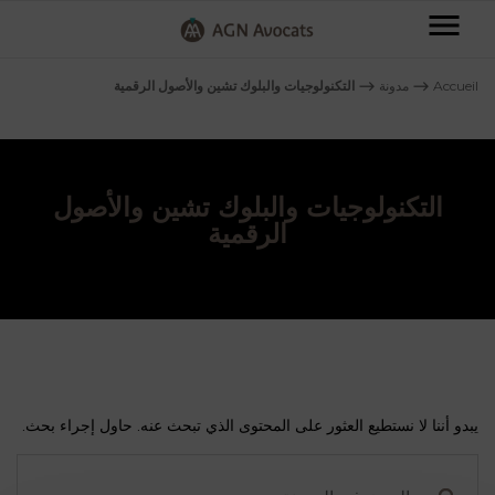
AGN
Avocats
Accueil
⟶
مدونة
⟶
التكنولوجيات والبلوك تشين والأصول الرقمية
-
شركاء
AGN
القانونيون
التكنولوجيات والبلوك تشين والأصول
دبي
الرقمية
AGN
محامون
دبي
مجالاتنا
يبدو أننا لا نستطيع العثور على المحتوى الذي تبحث عنه. حاول إجراء بحث.
البحث
في