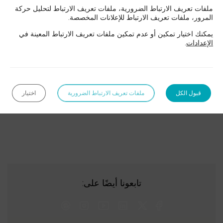
الفكرية
ملفات تعريف الارتباط الضرورية، ملفات تعريف الارتباط لتحليل حركة
والابتكار
المرور، ملفات تعريف الارتباط للإعلانات المخصصة.
الوراثة
حقوق الأعمال
في دبي
يمكنك اختيار تمكين أو عدم تمكين ملفات تعريف الارتباط المعينة في
الإعدادات
.
حقوق العقود والتوزيع
حقوق خاصة
البنوك
والمالية
والإعسار
قانون الأسرة
قانون الرياضة
قانون العمل
في دبي
قبول الكل
ملفات تعريف الارتباط الضرورية
اختيار
محامون
متخصصون في
التقاضي وتسوية
المنازعات في دبي
|
CONTENTIEUX
تابعونا أيضًا على:
ET
RÉSOLUTION