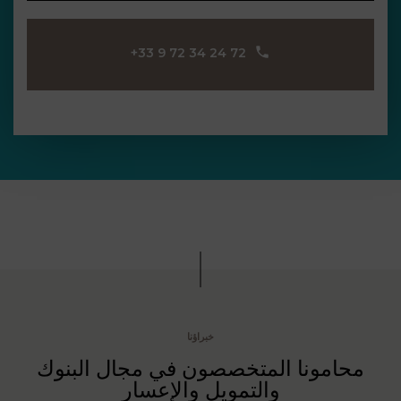
قانون
العمل
والتوظيف
‪+33 9 72 34 24 72‬
في دبي
قانون
الهجرة
وتصاريح
الإقامة
في دبي
الضرائب
والامتثال
التنظيمي
في دبي
خبراؤنا
محامونا المتخصصون في مجال البنوك
حقوق
والتمويل والإعسار
الملكية