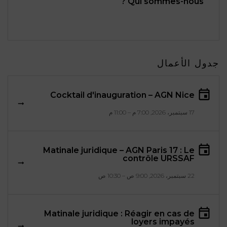
Qui sommes-nous ?
جدول الأعمال
Cocktail d'inauguration – AGN Nice
17 سبتمبر، 2026, 7:00 م – 11:00 م
Matinale juridique – AGN Paris 17 : Le
contrôle URSSAF
22 سبتمبر، 2026, 9:00 ص – 10:30 ص
Matinale juridique : Réagir en cas de
loyers impayés