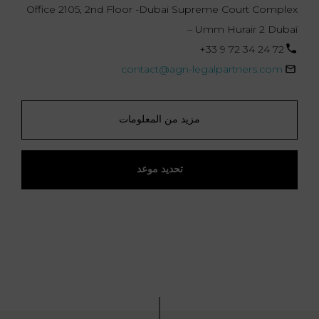
Office 2105, 2nd Floor -Dubai Supreme Court Complex
– Umm Hurair 2 Dubaï
‪+33 9 72 34 24 72‬
contact@agn-legalpartners.com
مزيد من المعلومات
تحديد موعد