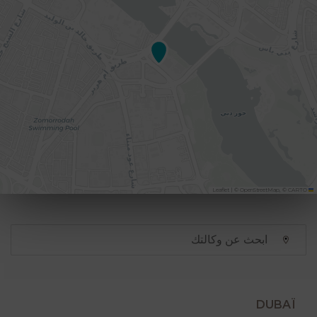
|
©
OpenStreetMap
, ©
CARTO
Leaflet
DUBAÏ