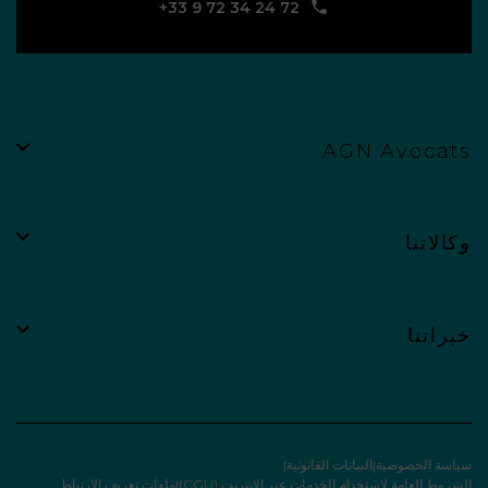
‪+33 9 72 34 24 72‬
AGN Avocats
وكالاتنا
خبراتنا
سياسة الخصوصية
البيانات القانونية
الشروط العامة لاستخدام الخدمات عبر الإنترنت (CGU)
ملفات تعريف الارتباط