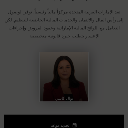
الفكرية
والابتكار
تعد الإمارات العربية المتحدة مركزاً مالياً رئيسياً، توفر الوصول
في دبي
إلى رأس المال والائتمان والخدمات المالية الخاضعة للتنظيم. لكن
التعامل مع اللوائح المالية الإماراتية وعقود القروض وإجراءات
البنوك
الإعسار يتطلب خبرة قانونية متخصصة.
والمالية
والإعسار
في دبي
محامون
متخصصون في
التقاضي وتسوية
المنازعات في دبي
|
نوال كاسي
CONTENTIEUX
ET
RÉSOLUTION
تحديد موعد