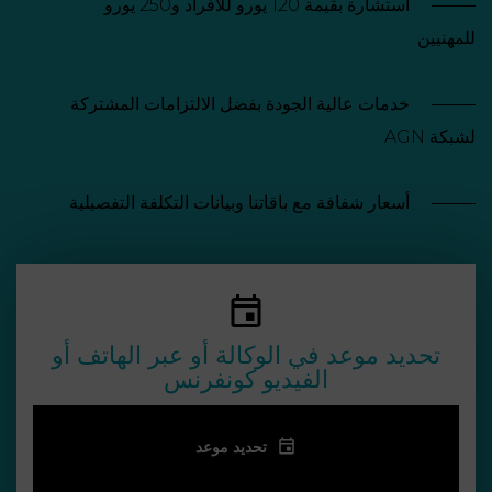
استشارة بقيمة 120 يورو للأفراد و250 يورو
وكالاتنا
مجالاتنا
للمهنيين
قانون
الأسرة
خدمات عالية الجودة بفضل الالتزامات المشتركة
تحديد
والميراث
موعد
لشبكة AGN
في دبي
حقوق
أسعار شفافة مع باقاتنا وبيانات التكلفة التفصيلية
‪+33
الملكية
9
72
العقارية
34
والبناء
24
72‬
في دبي
تحديد موعد في الوكالة أو عبر الهاتف أو
قانون
الفيديو كونفرنس
ع عبر الإنترنت
الأعمال
والشركات
في دبي
تحديد موعد